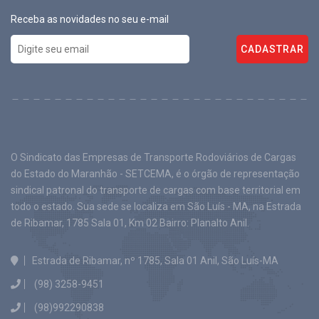
Receba as novidades no seu e-mail
CADASTRAR
O Sindicato das Empresas de Transporte Rodoviários de Cargas
do Estado do Maranhão - SETCEMA, é o órgão de representação
sindical patronal do transporte de cargas com base territorial em
todo o estado. Sua sede se localiza em São Luís - MA, na Estrada
de Ribamar, 1785 Sala 01, Km 02 Bairro: Planalto Anil.
Estrada de Ribamar, nº 1785, Sala 01 Anil, São Luís-MA
(98) 3258-9451
(98)992290838